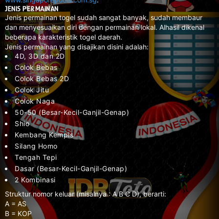
JENIS
PERMAINAN
Jenis permainan togel sudah sangat banyak, sudah membaur
dan menyesuaikan diri dengan permainan lokal. Alhasil dikenal
beberapa karakteristik togel daerah.
Jenis permainan yang disajikan disini adalah:
4D, 3D dan 2D
Colok Bebas
Colok Bebas 2D
Colok Jitu
Colok Naga
50-50 (Besar-Kecil-Ganjil-Genap)
Shio
Kembang Kempis
Silang Homo
Tengah Tepi
Dasar (Besar-Kecil-Ganjil-Genap)
2 Kombinasi
Struktur nomor keluar (misalnya : A B C D), berarti:
A = AS
B = KOP